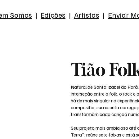
em Somos
|
Edições
|
Artistas
|
Enviar Ma
Tião Fol
Natural de Santa Izabel do Pará,
interseção entre o folk, o rock e
há de mais singular na experiênci
compositor, sua escrita carrega
transformam cada canção numa 
Seu projeto mais ambicioso até
Terra", reúne sete faixas e está s