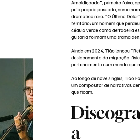
Amaldiçoado", primeira faixa, 
pelo próprio passado, numa narra
dramático raro. "O Último Dólar
território: um homem que perde
cédula verde como derradeira esp
guitarra formam uma trama densa
Ainda em 2024, Tião lançou "Re
deslocamento da migração, físic
pertencimento num mundo que ra
Ao longo de nove singles, Tião F
um compositor de narrativas de
que ficam.
Discogra
a