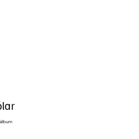
ólar
 álbum 
.