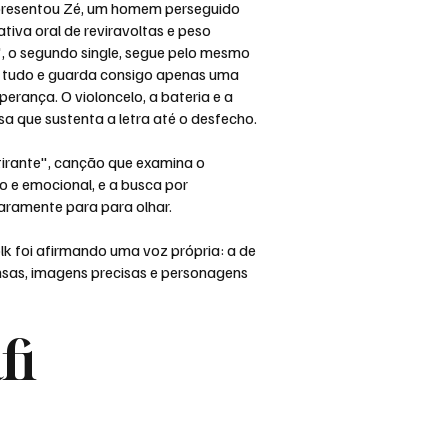
apresentou Zé, um homem perseguido
tiva oral de reviravoltas e peso
", o segundo single, segue pelo mesmo
u tudo e guarda consigo apenas uma
erança. O violoncelo, a bateria e a
 que sustenta a letra até o desfecho.
tirante", canção que examina o
o e emocional, e a busca por
ramente para para olhar.
olk foi afirmando uma voz própria: a de
nsas, imagens precisas e personagens
fi