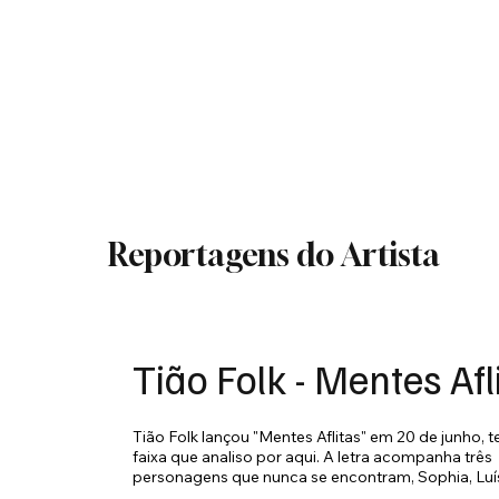
Reportagens do Artista
Tião Folk - Mentes Afl
Tião Folk lançou "Mentes Aflitas" em 20 de junho, te
faixa que analiso por aqui. A letra acompanha três 
personagens que nunca se encontram, Sophia, Luís
homem sozinho numa igreja, presos pela depressã