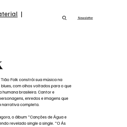
terial
|
Newsletter
k
 Tião Folk constrói sua música na
 o blues, com olhos voltados para o que
a humana brasileira. Cantor e
 personagens, enredos e imagens que
narrativa completa.
 agora, o álbum "Canções de Água e
endo revelado single a single. "O Ás