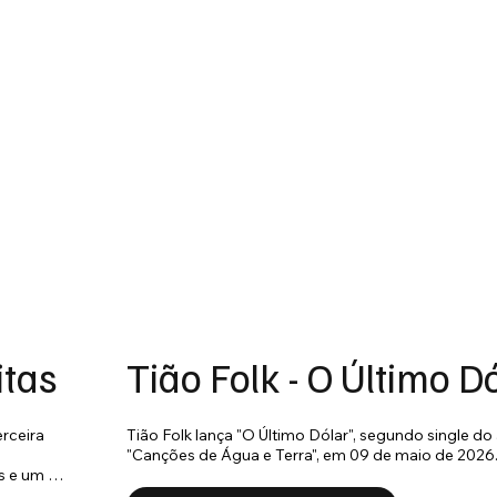
itas
Tião Folk - O Último D
rceira 
Tião Folk lança "O Último Dólar", segundo single do
"Canções de Água e Terra", em 09 de maio de 2026
 e um 
o.