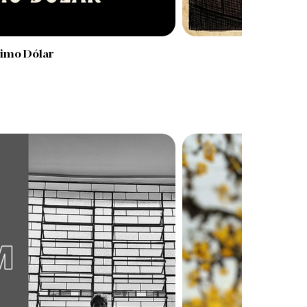
timo Dólar
O