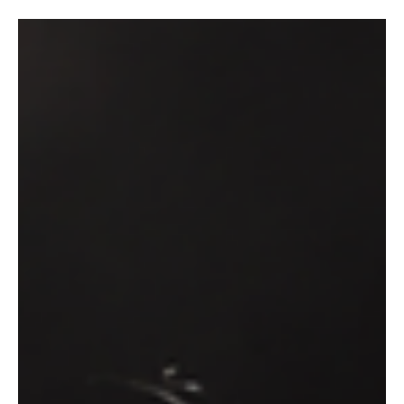
Editorial
Mensagem aos Leitores
A arte independente no Brasil cresce em números expressivos.
Todo dia aparece uma mente nova produzindo música, pintando,
dançando, atuando, escrevendo.