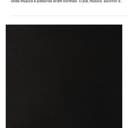
Clara Mello
5 de jun.
Editorial
Laís Gomes: A Costureira das Próprias Sombras
Laís Barbosa de Sousa Gomes nasceu em Teresina e chegou a
São Paulo aos cinco anos. Terceira de cinco filhos, cresceu num lar
onde música e palavras eram normais. O pai, músico, escritor e
ator, recebia seus primeiros versos, já que ela começou a compor
aos 13.