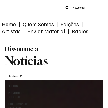
Newsletter
Home
|
Quem Somos
|
Edições
|
Artistas
|
Enviar Material
|
Rádios
Dissonância
Notícias
Todos
Todos
Novidades
do setor
Lançamentos
Musicais