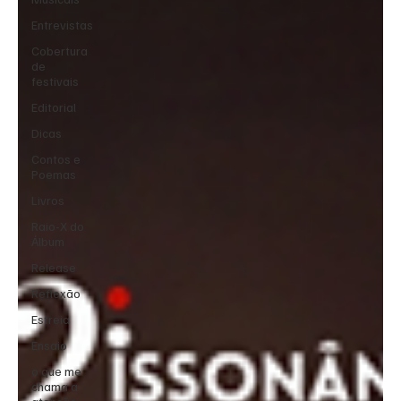
Entrevistas
Cobertura
de
festivais
Editorial
Dicas
Contos e
Poemas
Livros
Raio-X do
Álbum
Release
Reflexão
Estreia
Ensaio
o que me
chama a