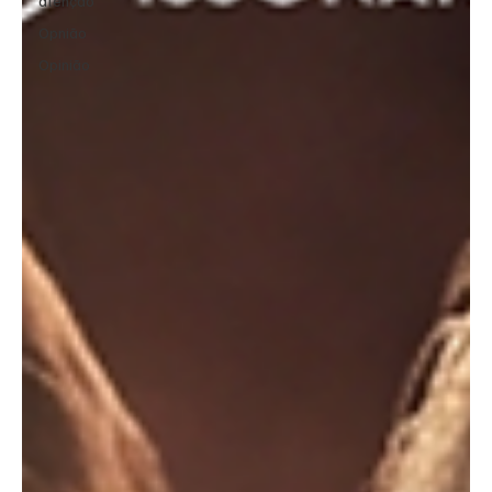
atenção
Opnião
Opinião