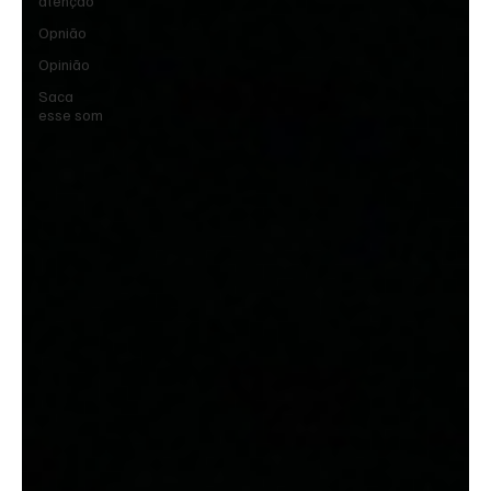
atenção
Opnião
Opinião
Saca
esse som