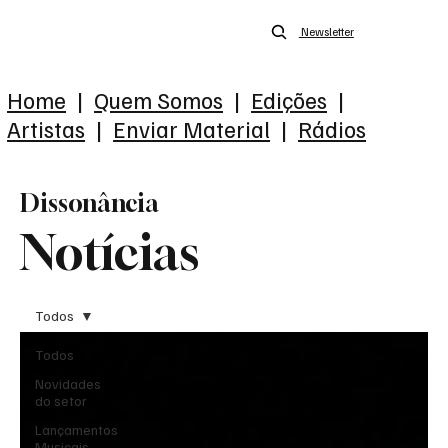
Newsletter
Home
|
Quem Somos
|
Edições
|
Artistas
|
Enviar Material
|
Rádios
Dissonância
Notícias
Todos
Todos
Novidades
do setor
Lançamentos
Musicais