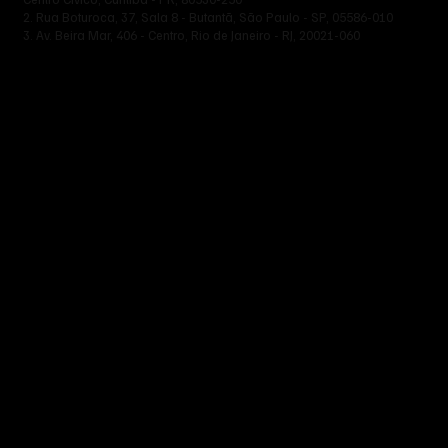
Endereços:
1.Rua Manoel dos Santos Barreto, 158, Sala 13 -
Centro Cívico, Curitiba - PR, 80530-250
2. Rua Boturoca, 37, Sala 8 - Butantã, São Paulo - SP, 05586-010
3. Av. Beira Mar, 406 - Centro, Rio de Janeiro - RJ, 20021-060