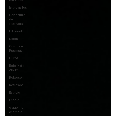
Entrevistas
Cobertura
de
festivais
Editorial
Dicas
Contos e
Poemas
Livros
Raio-X do
Álbum
Release
Reflexão
Estreia
Ensaio
o que me
chama a