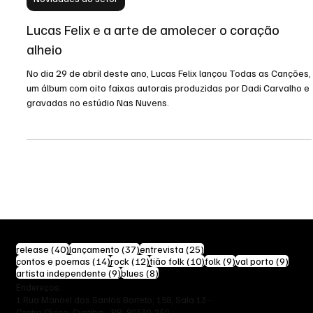
Novidades do setor
Lucas Felix e a arte de amolecer o coração
alheio
No dia 29 de abril deste ano, Lucas Felix lançou Todas as Canções,
um álbum com oito faixas autorais produzidas por Dadi Carvalho e
gravadas no estúdio Nas Nuvens.
40 posts
37 posts
25 posts
release
(40)
lançamento
(37)
entrevista
(25)
14 posts
12 posts
10 posts
9 posts
9 pos
contos e poemas
(14)
rock
(12)
tião folk
(10)
folk
(9)
val porto
(9)
9 posts
8 posts
artista independente
(9)
blues
(8)