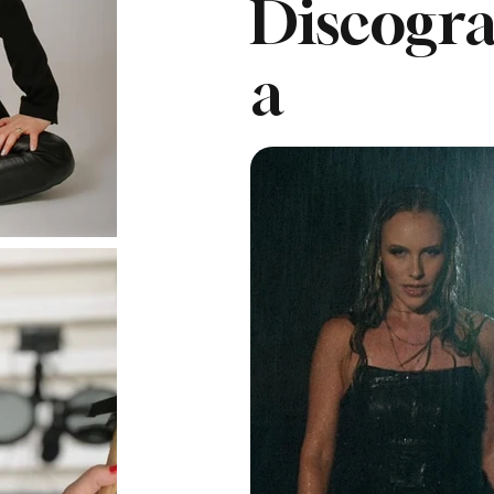
Discogra
a