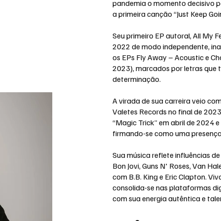
pandemia o momento decisivo pa
a primeira canção “Just Keep Goi
Seu primeiro EP autoral, All My F
2022 de modo independente, ina
os EPs Fly Away – Acoustic e C
2023), marcados por letras que
determinação.
A virada de sua carreira veio co
Valetes Records no final de 2023.
“Magic Trick” em abril de 2024 
firmando-se como uma presença v
Sua música reflete influências 
Bon Jovi, Guns N' Roses, Van Hal
com B.B. King e Eric Clapton. Vi
consolida-se nas plataformas dig
com sua energia autêntica e tale