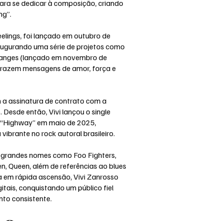
ra se dedicar à composição, criando
ng”.
eelings, foi lançado em outubro de
ugurando uma série de projetos como
hanges (lançado em novembro de
 trazem mensagens de amor, força e
m a assinatura de contrato com a
 Desde então, Vivi lançou o single
e “Highway” em maio de 2025,
ibrante no rock autoral brasileiro.
de grandes nomes como Foo Fighters,
en, Queen, além de referências ao blues
va em rápida ascensão, Vivi Zanrosso
itais, conquistando um público fiel
nto consistente.