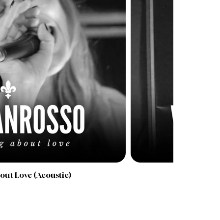
ut Love (Acoustic)
Mag