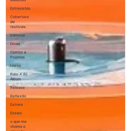
Entrevistas
Cobertura
de
festivais
Editorial
Dicas
Contos e
Poemas
Livros
Raio-X do
Álbum
Release
Reflexão
Estreia
Ensaio
o que me
chama a