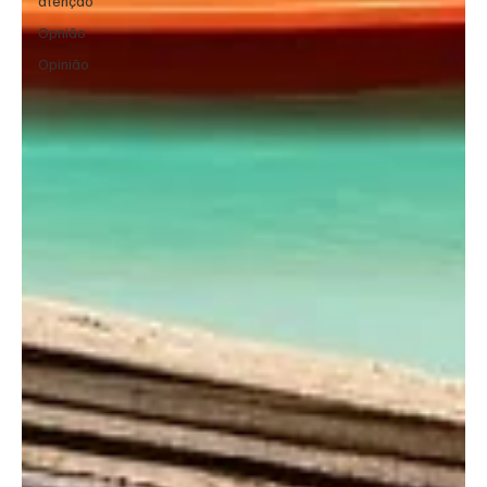
atenção
Opnião
Opinião