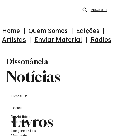
Newsletter
Home
|
Quem Somos
|
Edições
|
Artistas
|
Enviar Material
|
Rádios
Dissonância
Notícias
Livros
Todos
Livros
Novidades
do setor
Lançamentos
Musicais