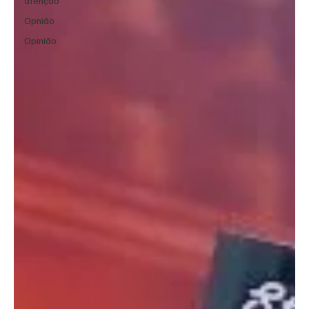
atenção
Opnião
Opinião