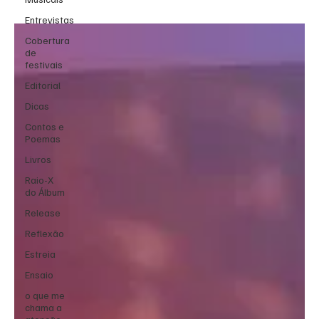
Entrevistas
Cobertura
de
festivais
Editorial
Dicas
Contos e
Poemas
Livros
Raio-X
do Álbum
Release
Reflexão
Estreia
Ensaio
o que me
chama a