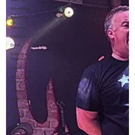
Entrevistas
Cobertura
de
festivais
Editorial
Dicas
Contos e
Poemas
Livros
Raio-X do
Álbum
Release
Reflexão
Estreia
Ensaio
o que me
chama a