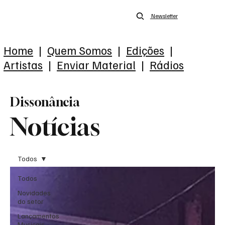
Newsletter
Home
|
Quem Somos
|
Edições
|
Artistas
|
Enviar Material
|
Rádios
Dissonância
Notícias
Todos
Todos
Novidades
do setor
Lançamentos
Musicais