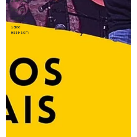
atenção
Opnião
Opinião
Saca
esse som