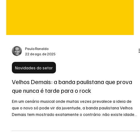
Paulo Ronaldo
22 de ago. de 2025
Novidades do setor
Velhos Demais: a banda paulistana que prova
que nunca é tarde para o rock
Em um cenário musical onde muitas vezes prevalece a ideia de
que o novo só pode vir da juventude, a banda paulistana Velhos
Demais tem mostrado exatamente o contrário: não existe idade
para sonhar, criar e transformar o rock em catarse. O nome pode
soar provocativo, mas é justamente nele que a essência do grupo