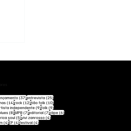
te
ares
0 posts
37 posts
25 posts
ançamento
(37)
entrevista
(25)
14 posts
12 posts
10 posts
mas
(14)
rock
(12)
tião folk
(10)
 posts
9 posts
9 posts
rtista independente
(9)
folk
(9)
8 posts
8 posts
7 posts
7 posts
6 posts
blues
(8)
MPB
(7)
editorial
(7)
clipe
(6)
sts
5 posts
4 posts
rica soul
(5)
vivi zanrosso
(4)
4 posts
4 posts
4 posts
um
(4)
EP
(4)
festival
(4)