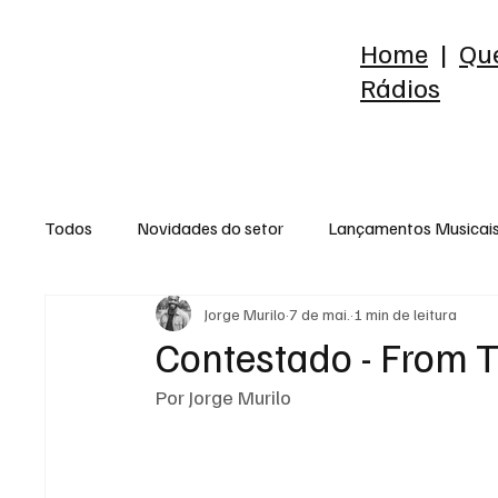
Home
|
Qu
Rádios
Todos
Novidades do setor
Lançamentos Musicai
Jorge Murilo
7 de mai.
1 min de leitura
Raio-X do Álbum
Release
Reflexão
Est
Contestado - From T
Por Jorge Murilo