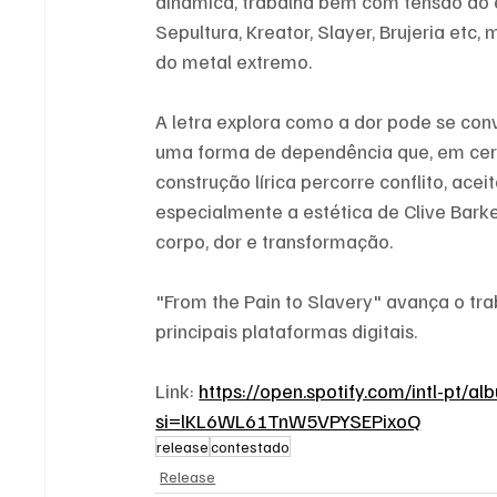
dinâmica, trabalha bem com tensão do en
Sepultura, Kreator, Slayer, Brujeria etc
do metal extremo.
A letra explora como a dor pode se con
uma forma de dependência que, em cert
construção lírica percorre conflito, acei
especialmente a estética de Clive Bark
corpo, dor e transformação.
"From the Pain to Slavery" avança o trab
principais plataformas digitais.
Link: 
https://open.spotify.com/intl-pt/a
si=lKL6WL61TnW5VPYSEPixoQ
release
contestado
Release