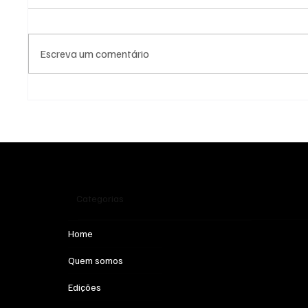
Escreva um comentário
Abbusai - Urubu Treteiro
Tião Fo
Categorias
Home
Quem somos
Edições