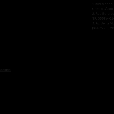
1.Rua Manoel 
Centro Cívico,
2. Rua Boturoc
SP, 05586-01
3. Av. Beira M
Janeiro - RJ, 
Cookies