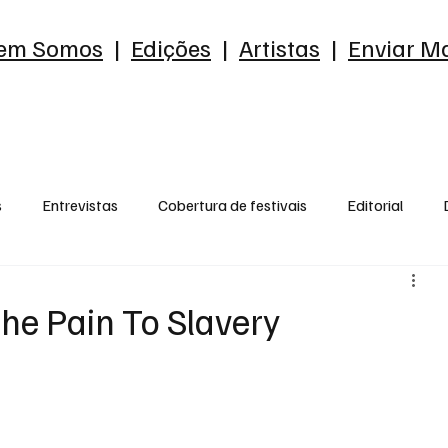
em Somos
|
Edições
|
Artistas
|
Enviar Ma
s
Entrevistas
Cobertura de festivais
Editorial
reia
Ensaio
o que me chama a atenção
Opnião
he Pain To Slavery