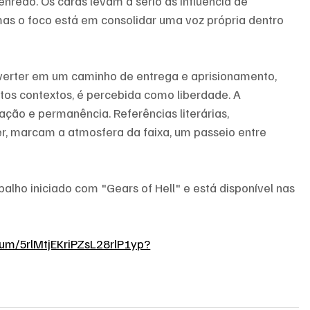
redo. Os caras levam a sério as influência de 
, mas o foco está em consolidar uma voz própria dentro 
verter em um caminho de entrega e aprisionamento, 
os contextos, é percebida como liberdade. A 
tação e permanência. Referências literárias, 
er, marcam a atmosfera da faixa, um passeio entre 
alho iniciado com "Gears of Hell" e está disponível nas 
lbum/5rlMtjEKriPZsL28rlP1yp?