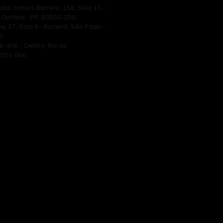
dos Santos Barreto, 158, Sala 13 -
 Curitiba - PR, 80530-250
a, 37, Sala 8 - Butantã, São Paulo -
0
ar, 406 - Centro, Rio de
20021-060