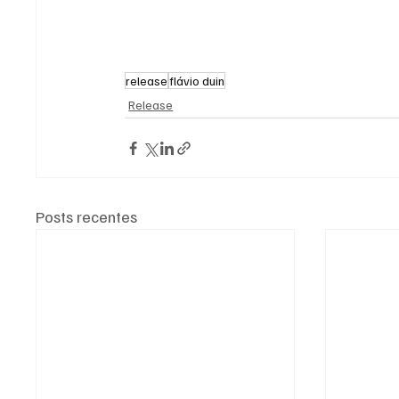
release
flávio duin
Release
Posts recentes