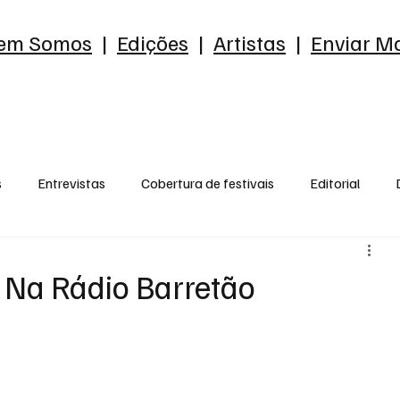
em Somos
|
Edições
|
Artistas
|
Enviar Ma
s
Entrevistas
Cobertura de festivais
Editorial
reia
Ensaio
o que me chama a atenção
Opnião
o Na Rádio Barretão