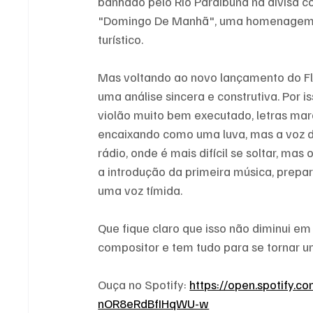
banhado pelo Rio Paraibuna na divisa c
"Domingo De Manhã", uma homenagem ao
turístico.
Mas voltando ao novo lançamento do Fl
uma análise sincera e construtiva. Por 
violão muito bem executado, letras mara
encaixando como uma luva, mas a voz de
rádio, onde é mais difícil se soltar, ma
a introdução da primeira música, prepare
uma voz tímida.
Que fique claro que isso não diminui em
compositor e tem tudo para se tornar 
Ouça no Spotify: 
https://open.spotify.
nOR8eRdBfIHqWU-w