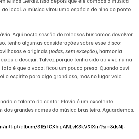
om Minas Gerais. Isso depois que ele compôs a música 
 local. A música virou uma espécie de hino do ponto 
ávio. Aqui nesta sessão de releases buscamos devolver 
isso, tenho algumas considerações sobre esse disco: 
vilhosas e originais (
todas, sem exceção
), harmonia 
ixou a desejar. Talvez porque tenha sido ao vivo numa 
s o fato é que o vocal ficou um pouco preso. Quando ouvi 
i o espirito para algo grandioso, mas no lugar veio 
 nada o talento do cantor. Flávio é um excelente 
um dos grandes nomes da música brasileira. Aguardemos.
com/intl-pt/album/3tErtCXhipANLvK3kV9IXm?si=3dsNJ-