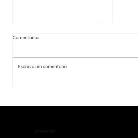
Comentários
Escreva um comentário
Abbusai - Urubu Treteiro
Tião Fo
Categorias