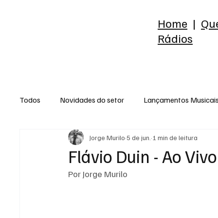
Home
|
Qu
Rádios
Todos
Novidades do setor
Lançamentos Musicai
Jorge Murilo
5 de jun.
1 min de leitura
Raio-X do Álbum
Release
Reflexão
Est
Flávio Duin - Ao Viv
Por Jorge Murilo