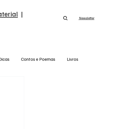
terial
|
Newsletter
Dicas
Contos e Poemas
Livros
Opinião
Saca esse som