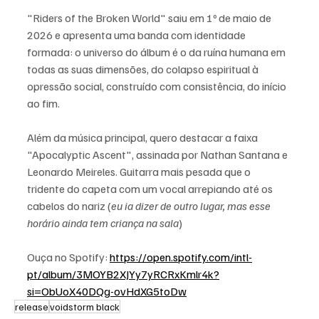
"Riders of the Broken World" saiu em 1º de maio de 
2026 e apresenta uma banda com identidade 
formada: o universo do álbum é o da ruína humana em 
todas as suas dimensões, do colapso espiritual à 
opressão social, construído com consistência, do início 
ao fim.
Além da música principal, quero destacar a faixa 
"Apocalyptic Ascent", assinada por Nathan Santana e 
Leonardo Meireles. Guitarra mais pesada que o 
tridente do capeta com um vocal arrepiando até os 
cabelos do nariz (
eu ia dizer de outro lugar, mas esse 
horário ainda tem criança na sala
)
Ouça no Spotify: 
https://open.spotify.com/intl-
pt/album/3MOYB2XJYy7yRCRxKmlr4k?
si=ObUoX40DQg-ovHdXG5toDw
release
voidstorm black