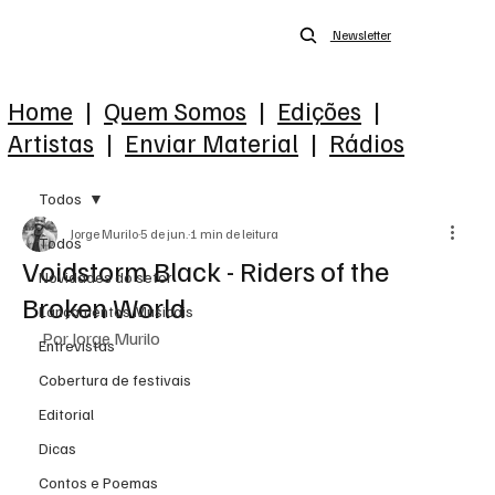
Newsletter
Home
|
Quem Somos
|
Edições
|
Artistas
|
Enviar Material
|
Rádios
Todos
Jorge Murilo
5 de jun.
1 min de leitura
Todos
Voidstorm Black - Riders of the
Novidades do setor
Broken World
Lançamentos Musicais
Por Jorge Murilo
Entrevistas
Cobertura de festivais
Editorial
Dicas
Contos e Poemas