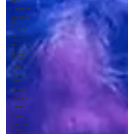
Entrevistas
Cobertura
de
festivais
Editorial
Dicas
Contos e
Poemas
Livros
Raio-X do
Álbum
Release
Reflexão
Estreia
Ensaio
o que me
chama a