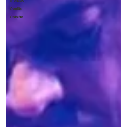
atenção
Opnião
Opinião