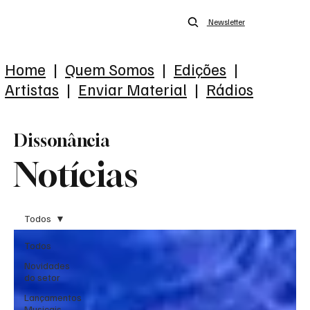
Newsletter
Home
|
Quem Somos
|
Edições
|
Artistas
|
Enviar Material
|
Rádios
Dissonância
Notícias
Todos
Todos
Novidades
do setor
Lançamentos
Musicais