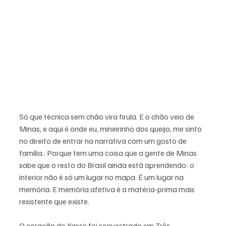
Só que técnica sem chão vira firula. E o chão veio de 
Minas, 
e aqui é onde eu, mineirinho dos queijo, me sinto 
no direito de entrar na narrativa com um gosto de 
família.
.
 Porque tem uma coisa que a gente de Minas 
sabe que o resto do Brasil ainda está aprendendo: o 
interior não é só um lugar no mapa. É um lugar na 
memória. E memória afetiva é a matéria-prima mais 
resistente que existe.
O coração do Yassir foi sequestrado em Três 