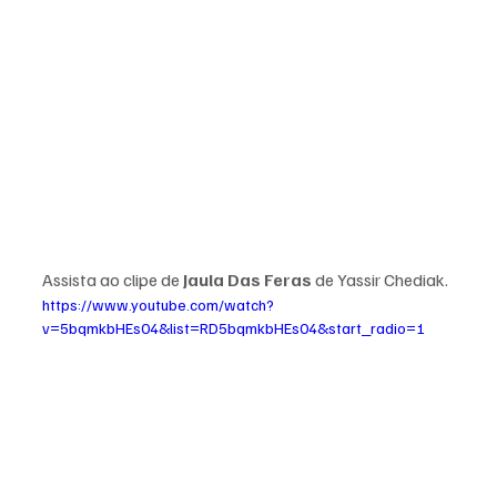
Assista ao clipe de 
Jaula Das Feras 
de Yassir Chediak.
https://www.youtube.com/watch?
v=5bqmkbHEs04&list=RD5bqmkbHEs04&start_radio=1