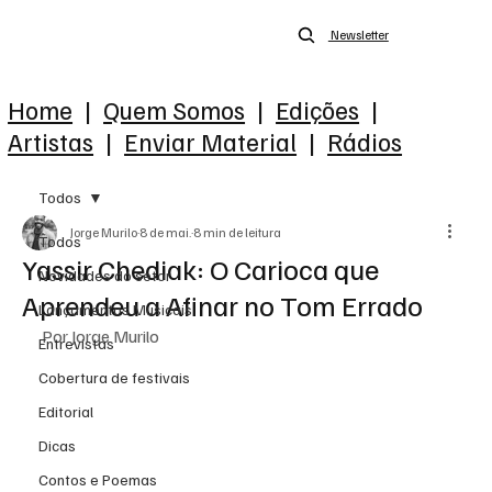
Newsletter
Home
|
Quem Somos
|
Edições
|
Artistas
|
Enviar Material
|
Rádios
Todos
Jorge Murilo
8 de mai.
8 min de leitura
Todos
Yassir Chediak: O Carioca que
Novidades do setor
Aprendeu a Afinar no Tom Errado
Lançamentos Musicais
Por Jorge Murilo
Entrevistas
Cobertura de festivais
Editorial
Dicas
Contos e Poemas