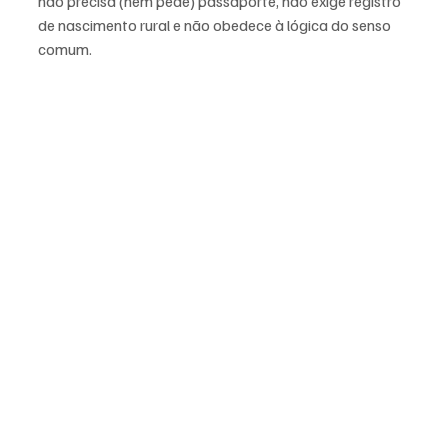
não precisa (nem pede) passaporte, não exige registro 
de nascimento rural e não obedece à lógica do senso 
comum.