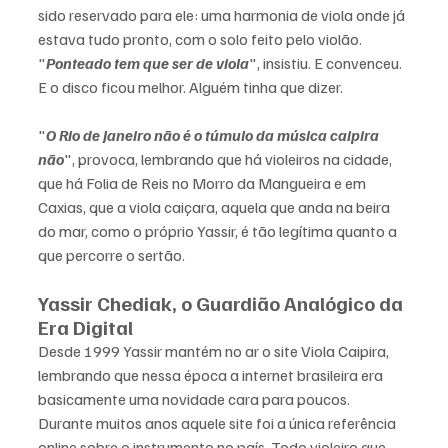
sido reservado para ele: uma harmonia de viola onde já 
estava tudo pronto, com o solo feito pelo violão. 
"
Ponteado tem que ser de viola
", insistiu. E convenceu. 
E o disco ficou melhor. Alguém tinha que dizer.
"
O Rio de Janeiro não é o túmulo da música caipira 
não
", provoca, lembrando que há violeiros na cidade, 
que há Folia de Reis no Morro da Mangueira e em 
Caxias, que a viola caiçara, aquela que anda na beira 
do mar, como o próprio Yassir, é tão legítima quanto a 
que percorre o sertão.
Yassir Chediak, o Guardião Analógico da 
Era Digital
Desde 1999 Yassir mantém no ar o site Viola Caipira, 
lembrando que nessa época a internet brasileira era 
basicamente uma novidade cara para poucos. 
Durante muitos anos aquele site foi a única referência 
online sobre o instrumento no país. Todo violeiro que 