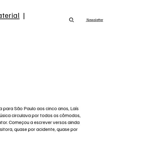
terial
|
Newsletter
a para São Paulo aos cinco anos, Laís
úsica circulava por todos os cômodos,
 ator. Começou a escrever versos ainda
ositora, quase por acidente, quase por