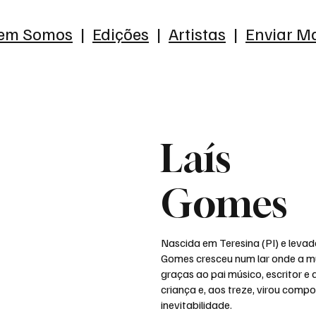
em Somos
|
Edições
|
Artistas
|
Enviar Ma
Laís
Gomes
Nascida em Teresina (PI) e levad
Gomes cresceu num lar onde a m
graças ao pai músico, escritor e
criança e, aos treze, virou comp
inevitabilidade.