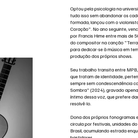
Optou pela psicologia na univers
tudo isso sem abandonar os cade
formada, lançou com o violonist
Coração". No ano seguinte, venc
por Francis Hime entre mais de 
do compositor na canção "Terra 
para dedicar-se à música em te
produção dos próprios shows.
Seu trabalho transita entre MPB, 
que tratam de identidade, perten
sempre sem condescendência co
Sombra" (2024), gravado apenas 
íntimo dessa voz, que prefere d
resolvê-lo.
Dona dos próprios fonogramas e 
circula por festivais, unidades 
Brasil, acumulando estrada enq
bastidores.