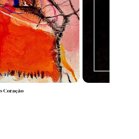
as Coração
E