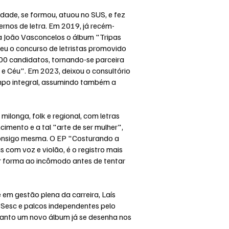
idade, se formou, atuou no SUS, e fez
rnos de letra. Em 2019, já recém-
a João Vasconcelos o álbum "Tripas
eu o concurso de letristas promovido
500 candidatos, tornando-se parceira
e Céu". Em 2023, deixou o consultório
mpo integral, assumindo também a
milonga, folk e regional, com letras
cimento e a tal "arte de ser mulher",
nsigo mesma. O EP "Costurando a
com voz e violão, é o registro mais
ar forma ao incômodo antes de tentar
em gestão plena da carreira, Laís
do Sesc e palcos independentes pelo
uanto um novo álbum já se desenha nos