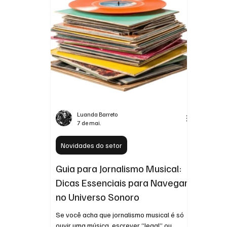
Raio-X do Álbum
Release
Reflexão
Luanda Barreto
7 de mai.
Novidades do setor
Guia para Jornalismo Musical:
Dicas Essenciais para Navegar
no Universo Sonoro
Se você acha que jornalismo musical é só
ouvir uma música, escrever “legal” ou