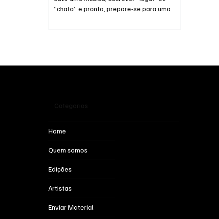
“chato” e pronto, prepare-se para uma
viagem que vai desafiar suas ideias.
Categorias
Home
Quem somos
Edições
Artistas
Enviar Material