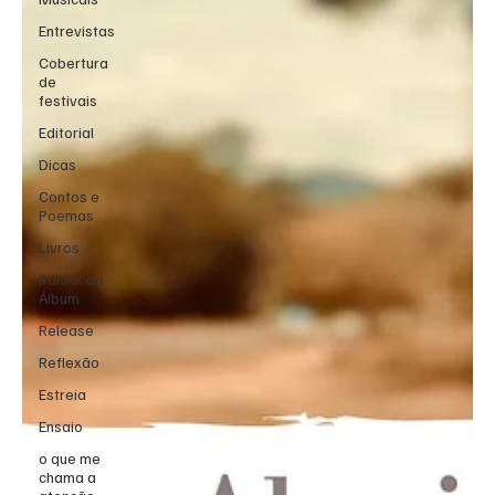
Entrevistas
Cobertura
de
festivais
Editorial
Dicas
Contos e
Poemas
Livros
Raio-X do
Álbum
Release
Reflexão
Estreia
Ensaio
o que me
chama a