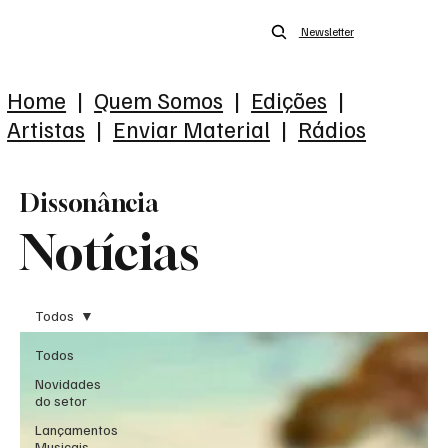
Newsletter
Home
|
Quem Somos
|
Edições
|
Artistas
|
Enviar Material
|
Rádios
Dissonância
Notícias
Todos
Todos
Novidades
do setor
Lançamentos
Musicais