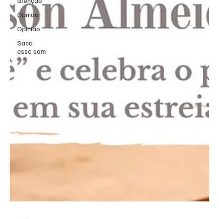
atenção
Opnião
Opinião
Saca
esse som