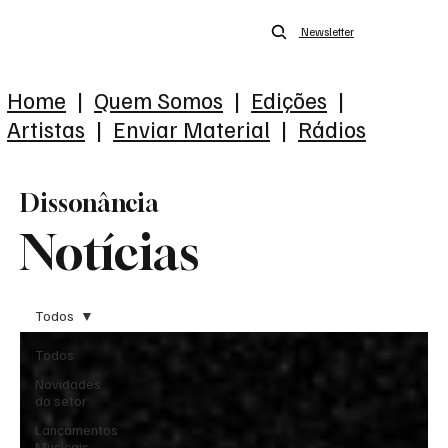
Newsletter
Home
|
Quem Somos
|
Edições
|
Artistas
|
Enviar Material
|
Rádios
Dissonância
Notícias
Todos
Todos
Novidades
do setor
Lançamentos
Musicais