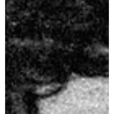
atenção
Opnião
Opinião