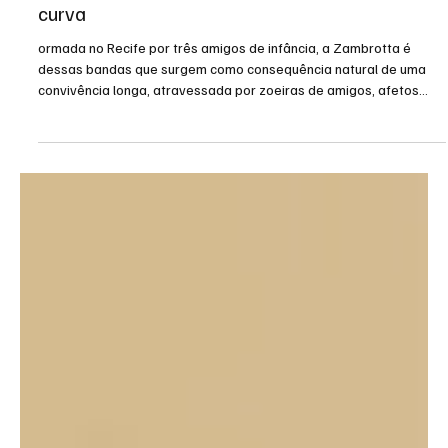
O Nordeste que não cabe no eixo: a Zambrotta
e a geração que aprendeu a sonhar fora da
curva
ormada no Recife por três amigos de infância, a Zambrotta é
dessas bandas que surgem como consequência natural de uma
convivência longa, atravessada por zoeiras de amigos, afetos
incompreensíveis, referências culturais e uma inquietação artística
que os une.