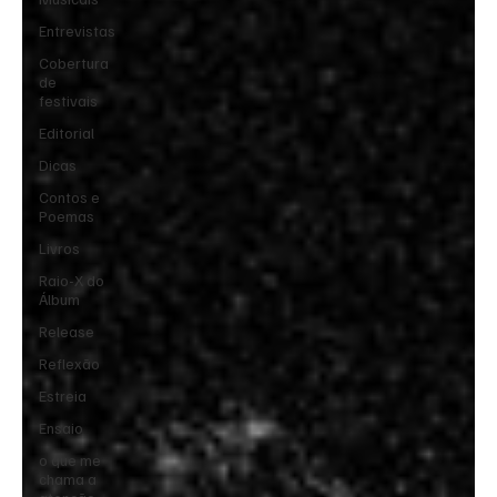
Entrevistas
Cobertura
de
festivais
Editorial
Dicas
Contos e
Poemas
Livros
Raio-X do
Álbum
Release
Reflexão
Estreia
Ensaio
o que me
chama a