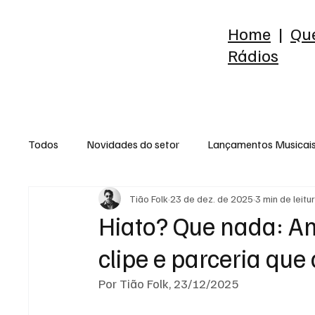
Home
|
Qu
Rádios
Todos
Novidades do setor
Lançamentos Musicai
Tião Folk
23 de dez. de 2025
3 min de leitu
Raio-X do Álbum
Release
Reflexão
Est
Hiato? Que nada: A
clipe e parceria que
Por Tião Folk, 23/12/2025