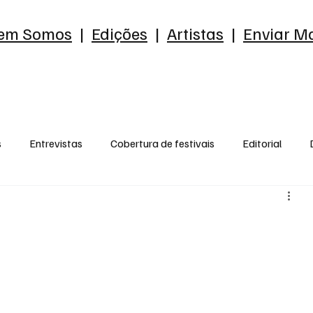
em Somos
|
Edições
|
Artistas
|
Enviar Ma
s
Entrevistas
Cobertura de festivais
Editorial
reia
Ensaio
o que me chama a atenção
Opnião