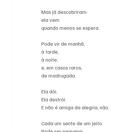
Mas já descobriram:
ela vem
quando menos se espera.
Pode vir de manhã,
à tarde,
à noite,
e, em casos raros,
de madrugada.
Ela dói.
Ela destrói.
E não é amiga da alegria, não.
Cada um sente de um jeito.
Pode ser pequena,