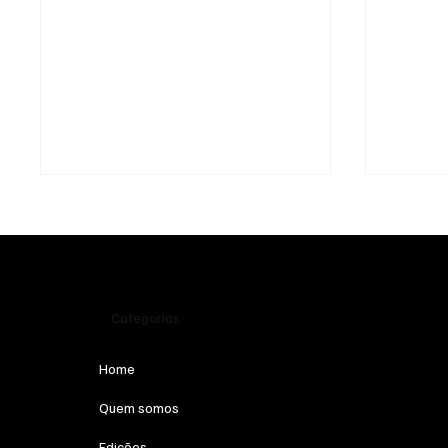
O Viajante
Persis
Categorias
Home
Quem somos
Edições