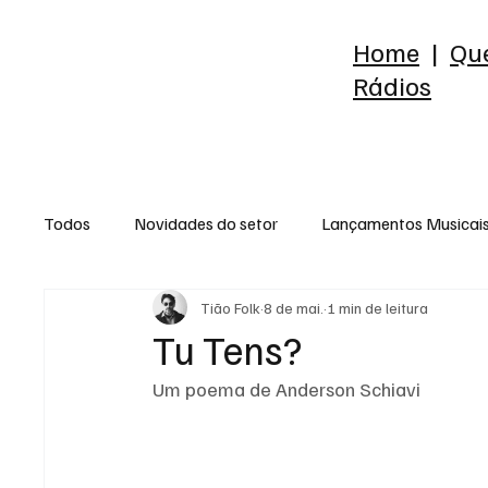
Home
|
Qu
Rádios
Todos
Novidades do setor
Lançamentos Musicai
Tião Folk
8 de mai.
1 min de leitura
Raio-X do Álbum
Release
Reflexão
Est
Tu Tens?
Um poema de Anderson Schiavi