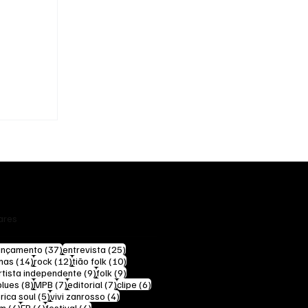
ares
0 posts
37 posts
25 posts
ançamento
(37)
entrevista
(25)
14 posts
12 posts
10 posts
mas
(14)
rock
(12)
tião folk
(10)
 posts
9 posts
9 posts
rtista independente
(9)
folk
(9)
8 posts
8 posts
7 posts
7 posts
6 posts
blues
(8)
MPB
(7)
editorial
(7)
clipe
(6)
sts
5 posts
4 posts
rica soul
(5)
vivi zanrosso
(4)
4 posts
4 posts
4 posts
um
(4)
EP
(4)
festival
(4)