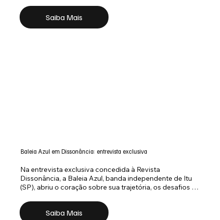
irreverente no rosto e um desafio de alto risco na 
bagagem: fazer o show de estreia com 100% de 
Saiba Mais
repertório autoral para uma casa lotada. Missão 
impossível? Que nada! Se tem algo que o casal roqueiro 
Xitos e Tety provou é que, na vida e no palco, "quando 
colocamos uma coisa na cabeça, a gente não sossega 
enquanto não realiza."
Baleia Azul em Dissonância: entrevista exclusiva
Na entrevista exclusiva concedida à Revista 
Dissonância, a Baleia Azul, banda independente de Itu 
(SP), abriu o coração sobre sua trajetória, os desafios 
de apostar em um show de estreia totalmente autoral e 
o processo criativo que deu origem ao “EP do Sofá”.
Saiba Mais