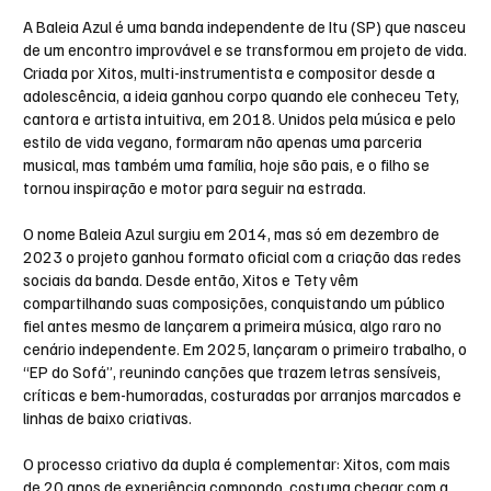
A Baleia Azul é uma banda independente de Itu (SP) que nasceu
de um encontro improvável e se transformou em projeto de vida.
Criada por Xitos, multi-instrumentista e compositor desde a
adolescência, a ideia ganhou corpo quando ele conheceu Tety,
cantora e artista intuitiva, em 2018. Unidos pela música e pelo
estilo de vida vegano, formaram não apenas uma parceria
musical, mas também uma família, hoje são pais, e o filho se
tornou inspiração e motor para seguir na estrada.
O nome Baleia Azul surgiu em 2014, mas só em dezembro de
2023 o projeto ganhou formato oficial com a criação das redes
sociais da banda. Desde então, Xitos e Tety vêm
compartilhando suas composições, conquistando um público
fiel antes mesmo de lançarem a primeira música, algo raro no
cenário independente. Em 2025, lançaram o primeiro trabalho, o
“EP do Sofá”, reunindo canções que trazem letras sensíveis,
críticas e bem-humoradas, costuradas por arranjos marcados e
linhas de baixo criativas.
O processo criativo da dupla é complementar: Xitos, com mais
de 20 anos de experiência compondo, costuma chegar com a