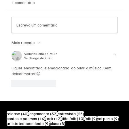
1 comentário
Escreva um comentário
Mais recente
Artistas Independentes Destacados na
Revista Dissonância
Valteria Porto de Paula
26 de ago. de 2025
Fiquei  encantada  e emocionada  ao ouvir a música..Sem 
deixar morrer.😍
Curtir
Responder
40 posts
37 posts
25 posts
release
(40)
lançamento
(37)
entrevista
(25)
14 posts
12 posts
10 posts
9 posts
9 pos
contos e poemas
(14)
rock
(12)
tião folk
(10)
folk
(9)
val porto
(9)
9 posts
8 posts
artista independente
(9)
blues
(8)