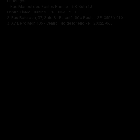
Endereços:
1.Rua Manoel dos Santos Barreto, 158, Sala 13 -
Centro Cívico, Curitiba - PR, 80530-250
2. Rua Boturoca, 37, Sala 8 - Butantã, São Paulo - SP, 05586-010
3. Av. Beira Mar, 406 - Centro, Rio de Janeiro - RJ, 20021-060