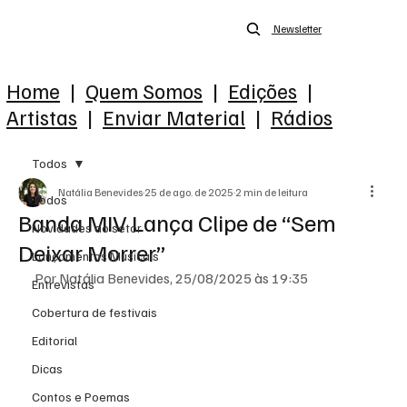
Newsletter
Home
|
Quem Somos
|
Edições
|
Artistas
|
Enviar Material
|
Rádios
Todos
Natália Benevides
25 de ago. de 2025
2 min de leitura
Todos
Banda MIV Lança Clipe de “Sem
Novidades do setor
Deixar Morrer”
Lançamentos Musicais
Por Natália Benevides, 25/08/2025 às 19:35
Entrevistas
Cobertura de festivais
Editorial
Dicas
Contos e Poemas