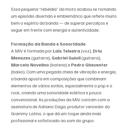
Essa pequena “rebeldia” da moto acabou se tornando 
um episódio divertido e emblemático que reflete muito 
bem o espírito da banda — de superar percalços e 
seguir em frente com energia e autenticidade.
Formação da Banda e Sonoridade
A MIV é formada por 
Laís Teixeira
 (voz), 
Driu 
Menezes
 (guitarra), 
Gabriel Guioli
 (guitarra), 
Marcelo Novelino
 (bateria) e 
Pedro Gheventer
(baixo). Com uma pegada cheia de vibração e energia, 
a banda aposta em composições que combinam 
elementos de vários estilos, especialmente o pop e o 
rock, criando uma sonoridade eclética e pouco 
convencional. As produções da MIV contam com a 
assinatura de Adriano Daga, produtor vencedor do 
Grammy Latino, o que dá um toque ainda mais 
profissional e sofisticado ao som do grupo.