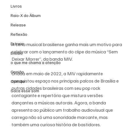
Livros
Raio-X do Álbum
Release
Reflexão
Estreia
A cena musical brasiliense ganha mais um motivo para 
celebrar com o lançamento do clipe da música “Sem 
Ensaio
Deixar Morrer”, da banda MIV. 
o que me chama a atenção
Opnião
Criada em maio de 2022, a MIV rapidamente 
conquistou espaço nos principais palcos de Brasília e 
Opinião
outras cidades brasileiras com seu pop rock 
Saca esse som
contagiante e repertório que mistura versões 
dançantes a músicas autorais. Agora, a banda 
apresenta ao público um trabalho audiovisual que 
carrega não só uma sonoridade marcante, mas 
também uma curiosa história de bastidores.