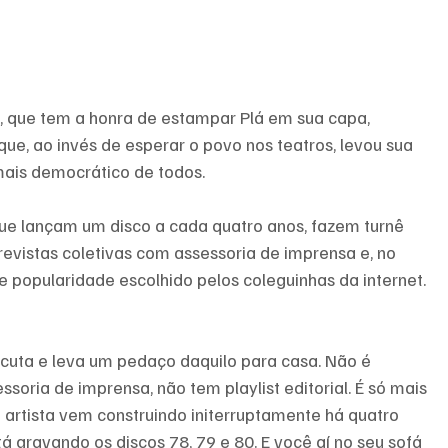
a, que tem a honra de estampar Plá em sua capa, 
ue, ao invés de esperar o povo nos teatros, levou sua 
 mais democrático de todos.
que lançam um disco a cada quatro anos, fazem turnê 
evistas coletivas com assessoria de imprensa e, no 
 popularidade escolhido pelos coleguinhas da internet. 
cuta e leva um pedaço daquilo para casa. Não é 
oria de imprensa, não tem playlist editorial. É só mais 
e artista vem construindo initerruptamente há quatro 
tá gravando os discos 78, 79 e 80. E você aí no seu sofá 