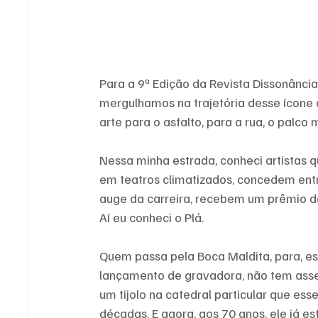
Para a 9ª Edição da Revista Dissonânci
mergulhamos na trajetória desse ícone q
arte para o asfalto, para a rua, o palco
Nessa minha estrada, conheci artistas 
em teatros climatizados, concedem entr
auge da carreira, recebem um prêmio de
Aí eu conheci o Plá.
Quem passa pela Boca Maldita, para, es
lançamento de gravadora, não tem assess
um tijolo na catedral particular que ess
décadas. E agora, aos 70 anos, ele já es