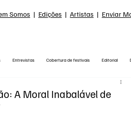
em Somos
|
Edições
|
Artistas
|
Enviar Ma
s
Entrevistas
Cobertura de festivais
Editorial
reia
Ensaio
o que me chama a atenção
Opnião
ão: A Moral Inabalável de
7