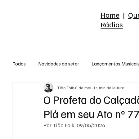
Home
|
Qu
Rádios
Todos
Novidades do setor
Lançamentos Musicai
Tião Folk
8 de mai.
11 min de leitura
Raio-X do Álbum
Release
Reflexão
Est
O Profeta do Calçad
Plá em seu Ato nº 7
Por Tião Folk, 09/05/2026