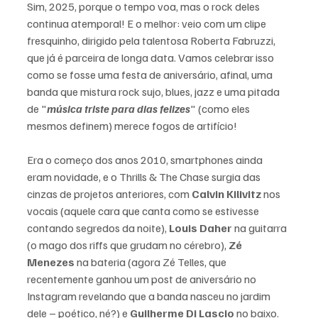
Sim, 2025, porque o tempo voa, mas o rock deles 
continua atemporal! E o melhor: veio com um clipe 
fresquinho, dirigido pela talentosa Roberta Fabruzzi, 
que já é parceira de longa data. Vamos celebrar isso 
como se fosse uma festa de aniversário, afinal, uma 
banda que mistura rock sujo, blues, jazz e uma pitada 
de "
música triste para dias felizes
" (como eles 
mesmos definem) merece fogos de artifício!
Era o começo dos anos 2010, smartphones ainda 
eram novidade, e o Thrills & The Chase surgia das 
cinzas de projetos anteriores, com 
Calvin Kilivitz
 nos 
vocais (aquele cara que canta como se estivesse 
contando segredos da noite), 
Louis Daher
 na guitarra 
(o mago dos riffs que grudam no cérebro), 
Zé 
Menezes
 na bateria (agora Zé Telles, que 
recentemente ganhou um post de aniversário no 
Instagram revelando que a banda nasceu no jardim 
dele – poético, né?) e 
Guilherme Di Lascio
 no baixo. 