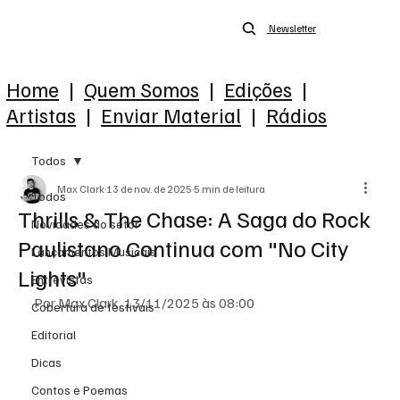
Newsletter
Home
|
Quem Somos
|
Edições
|
Artistas
|
Enviar Material
|
Rádios
Todos
Max Clark
13 de nov. de 2025
5 min de leitura
Todos
Thrills & The Chase: A Saga do Rock
Novidades do setor
Paulistano Continua com "No City
Lançamentos Musicais
Lights"
Entrevistas
Por Max Clark, 13/11/2025 às 08:00
Cobertura de festivais
Editorial
Dicas
Contos e Poemas