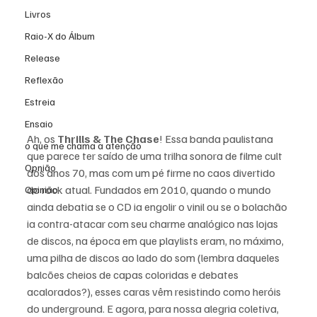
Livros
Raio-X do Álbum
Release
Reflexão
Estreia
Ensaio
Ah, os 
Thrills & The Chase
! Essa banda paulistana 
o que me chama a atenção
que parece ter saído de uma trilha sonora de filme cult 
Opnião
dos anos 70, mas com um pé firme no caos divertido 
do rock atual. Fundados em 2010, quando o mundo 
Opinião
ainda debatia se o CD ia engolir o vinil ou se o bolachão 
ia contra-atacar com seu charme analógico nas lojas 
de discos, na época em que playlists eram, no máximo, 
uma pilha de discos ao lado do som (lembra daqueles 
balcões cheios de capas coloridas e debates 
acalorados?), esses caras vêm resistindo como heróis 
do underground. E agora, para nossa alegria coletiva, 