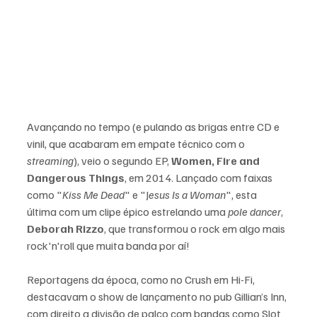
Avançando no tempo (e pulando as brigas entre CD e 
vinil, que acabaram em empate técnico com o 
streaming
), veio o segundo EP, 
Women, Fire and 
Dangerous Things
, em 2014. Lançado com faixas 
como "
Kiss Me Dead
" e "J
esus Is a Woman
", esta 
última com um clipe épico estrelando uma 
pole dancer
, 
Deborah Rizzo
, que transformou o rock em algo mais 
rock'n'roll que muita banda por aí! 
Reportagens da época, como no Crush em Hi-Fi, 
destacavam o show de lançamento no pub Gillian’s Inn, 
com direito a divisão de palco com bandas como Slot 