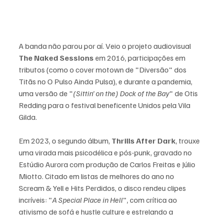
A banda não parou por aí. Veio o projeto audiovisual 
The Naked Sessions
 em 2016, participações em 
tributos (como o cover motown de "Diversão" dos 
Titãs no O Pulso Ainda Pulsa), e durante a pandemia, 
uma versão de "
(Sittin’ on the) Dock of the Bay
" de Otis 
Redding para o festival beneficente Unidos pela Vila 
Gilda. 
Em 2023, o segundo álbum, 
Thrills After Dark
, trouxe 
uma virada mais psicodélica e pós-punk, gravado no 
Estúdio Aurora com produção de Carlos Freitas e Júlio 
Miotto. Citado em listas de melhores do ano no 
Scream & Yell e Hits Perdidos, o disco rendeu clipes 
incríveis: "
A Special Place in Hell
", com crítica ao 
ativismo de sofá e hustle culture e estrelando a 