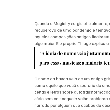
Quando a Magistry surgiu oficialmente,
recuperava de uma pandemia e tentava 
aquelas composições antigas finalment
algo maior. E o próprio Thiago explica 
“A ideia do nome veio justamente
para essas músicas; a maioria te
O nome da banda veio de um antigo gri
como aquilo que você esperaria de uma
celtas e letras sobre autotransformação
sério sem cair naquele velho problema
narrada por alguém que acabou de desco