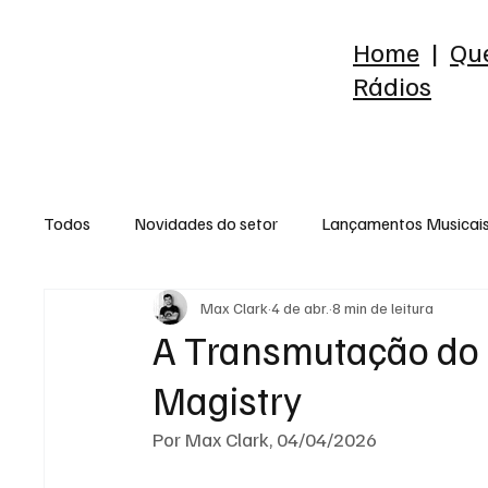
Home
|
Qu
Rádios
Todos
Novidades do setor
Lançamentos Musicai
Max Clark
4 de abr.
8 min de leitura
Raio-X do Álbum
Release
Reflexão
Est
A Transmutação do S
Magistry
Por Max Clark, 04/04/2026