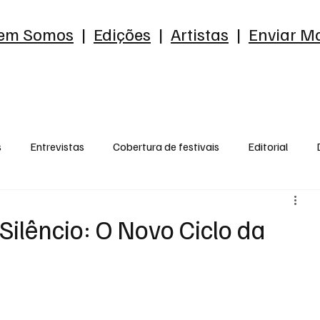
em Somos
|
Edições
|
Artistas
|
Enviar Ma
s
Entrevistas
Cobertura de festivais
Editorial
reia
Ensaio
o que me chama a atenção
Opnião
ilêncio: O Novo Ciclo da