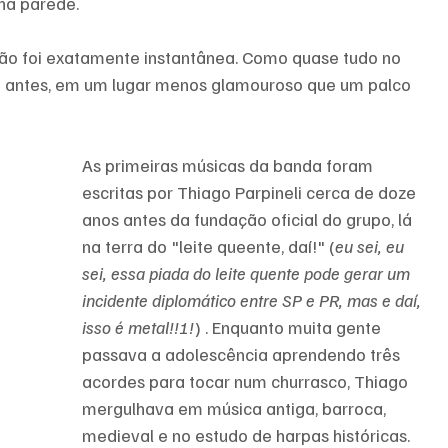
na parede.
não foi exatamente instantânea. Como quase tudo no 
to antes, em um lugar menos glamouroso que um palco 
As primeiras músicas da banda foram 
escritas por Thiago Parpineli cerca de doze 
anos antes da fundação oficial do grupo, lá 
na terra do "leite queente, daí!" (
eu sei, eu 
sei, essa piada do leite quente pode gerar um 
incidente diplomático entre SP e PR, mas e daí, 
isso é metal!!!!
) . Enquanto muita gente 
passava a adolescência aprendendo três 
acordes para tocar num churrasco, Thiago 
mergulhava em música antiga, barroca, 
medieval e no estudo de harpas históricas. 