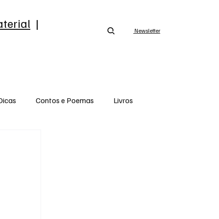
terial
|
Newsletter
Dicas
Contos e Poemas
Livros
Opinião
Saca esse som