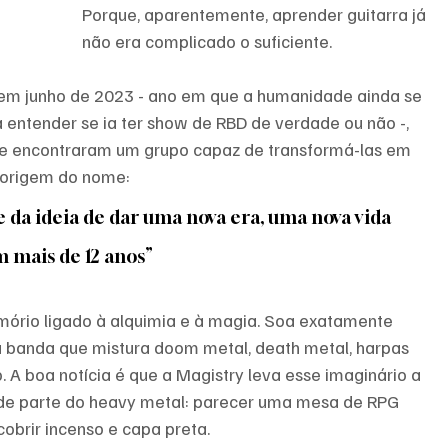
Porque, aparentemente, aprender guitarra já 
não era complicado o suficiente.
 em junho de 2023 - ano em que a humanidade ainda se 
entender se ia ter show de RBD de verdade ou não -, 
e encontraram um grupo capaz de transformá-las em 
a origem do nome:
 da ideia de dar uma nova era, uma nova vida 
m mais de 12 anos”
mório ligado à alquimia e à magia. Soa exatamente 
 banda que mistura doom metal, death metal, harpas 
. A boa notícia é que a Magistry leva esse imaginário a 
 de parte do heavy metal: parecer uma mesa de RPG 
brir incenso e capa preta.