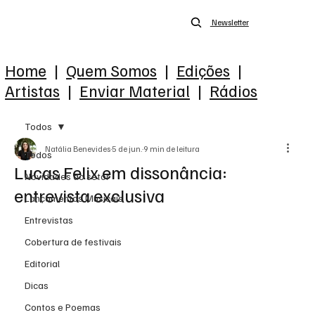
Newsletter
Home
|
Quem Somos
|
Edições
|
Artistas
|
Enviar Material
|
Rádios
Todos
Natália Benevides
5 de jun.
9 min de leitura
Todos
Lucas Felix em dissonância:
Novidades do setor
entrevista exclusiva
Lançamentos Musicais
Entrevistas
Cobertura de festivais
Editorial
Dicas
Contos e Poemas