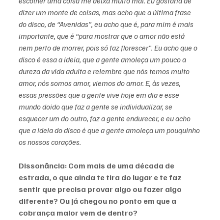
escolher uma coisa me deixa muito mal. Eu gostaria de 
dizer um monte de coisas, mas acho que a última frase 
do disco, de “Avenidas”, eu acho que é, para mim é mais 
importante, que é “para mostrar que o amor não está 
nem perto de morrer, pois só faz florescer”. Eu acho que o 
disco é essa a ideia, que a gente amoleça um pouco a 
dureza da vida adulta e relembre que nós temos muito 
amor, nós somos amor, viemos do amor. E, às vezes, 
essas pressões que a gente vive hoje em dia e esse 
mundo doido que faz a gente se individualizar, se 
esquecer um do outro, faz a gente endurecer, e eu acho 
que a ideia do disco é que a gente amoleça um pouquinho 
os nossos corações.
Dissonância: Com mais de uma década de 
estrada, o que ainda te tira do lugar e te faz 
sentir que precisa provar algo ou fazer algo 
diferente? Ou já chegou no ponto em que a 
cobrança maior vem de dentro?