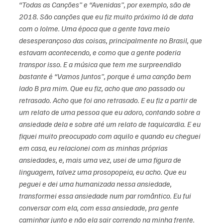
“Todas as Canções” e “Avenidas”, por exemplo, são de 
2018. São canções que eu fiz muito próximo lá de data 
com o Iolme. Uma época que a gente tava meio 
desesperançoso das coisas, principalmente no Brasil, que 
estavam acontecendo, e como que a gente poderia 
transpor isso. E a música que tem me surpreendido 
bastante é “Vamos Juntos”, porque é uma canção bem 
lado B pra mim. Que eu fiz, acho que ano passado ou 
retrasado. Acho que foi ano retrasado. E eu fiz a partir de 
um relato de uma pessoa que eu adoro, contando sobre a 
ansiedade dela e sobre até um relato de taquicardia. E eu 
fiquei muito preocupado com aquilo e quando eu cheguei 
em casa, eu relacionei com as minhas próprias 
ansiedades, e, mais uma vez, usei de uma figura de 
linguagem, talvez uma prosopopeia, eu acho. Que eu 
peguei e dei uma humanizada nessa ansiedade, 
transformei essa ansiedade num par romântico. Eu fui 
conversar com ela, com essa ansiedade, pra gente 
caminhar junto e não ela sair correndo na minha frente. 