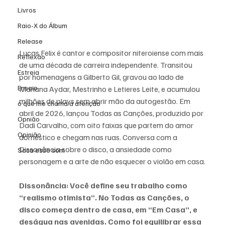
Livros
Raio-X do Álbum
Release
Lucas Felix é cantor e compositor niteroiense com mais 
Reflexão
de uma década de carreira independente. Transitou 
Estreia
por homenagens a Gilberto Gil, gravou ao lado de 
Ensaio
Mariana Aydar, Mestrinho e Letieres Leite, e acumulou 
milhões de plays sem abrir mão da autogestão. Em 
o que me chama a atenção
abril de 2026, lançou Todas as Canções, produzido por 
Opnião
Dadi Carvalho, com oito faixas que partem do amor 
Opinião
doméstico e chegam nas ruas. Conversa com a 
Dissonância sobre o disco, a ansiedade como 
Saca esse som
personagem e a arte de não esquecer o violão em casa.
Dissonância: Você define seu trabalho como 
“realismo otimista”. No Todas as Canções, o 
disco começa dentro de casa, em “Em Casa”, e 
deságua nas avenidas. Como foi equilibrar essa 