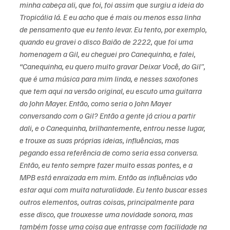
minha cabeça ali, que foi, foi assim que surgiu a ideia do 
Tropicália lá. E eu acho que é mais ou menos essa linha 
de pensamento que eu tento levar. Eu tento, por exemplo, 
quando eu gravei o disco Baião de 2222, que foi uma 
homenagem a Gil, eu cheguei pro Canequinha, e falei, 
“Canequinha, eu quero muito gravar Deixar Você, do Gil”, 
que é uma música para mim linda, e nesses saxofones 
que tem aqui na versão original, eu escuto uma guitarra 
do John Mayer. Então, como seria o John Mayer 
conversando com o Gil? Então a gente já criou a partir 
dali, e o Canequinha, brilhantemente, entrou nesse lugar, 
e trouxe as suas próprias ideias, influências, mas 
pegando essa referência de como seria essa conversa. 
Então, eu tento sempre fazer muito essas pontes, e a 
MPB está enraizada em mim. Então as influências vão 
estar aqui com muita naturalidade. Eu tento buscar esses 
outros elementos, outras coisas, principalmente para 
esse disco, que trouxesse uma novidade sonora, mas 
também fosse uma coisa que entrasse com facilidade na 