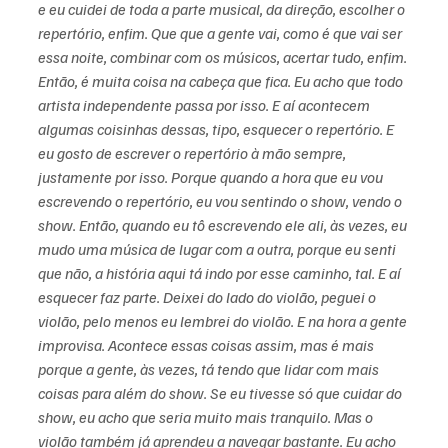
e eu cuidei de toda a parte musical, da direção, escolher o 
repertório, enfim. Que que a gente vai, como é que vai ser 
essa noite, combinar com os músicos, acertar tudo, enfim. 
Então, é muita coisa na cabeça que fica. Eu acho que todo 
artista independente passa por isso. E aí acontecem 
algumas coisinhas dessas, tipo, esquecer o repertório. E 
eu gosto de escrever o repertório à mão sempre, 
justamente por isso. Porque quando a hora que eu vou 
escrevendo o repertório, eu vou sentindo o show, vendo o 
show. Então, quando eu tô escrevendo ele ali, às vezes, eu 
mudo uma música de lugar com a outra, porque eu senti 
que não, a história aqui tá indo por esse caminho, tal. E aí 
esquecer faz parte. Deixei do lado do violão, peguei o 
violão, pelo menos eu lembrei do violão. E na hora a gente 
improvisa. Acontece essas coisas assim, mas é mais 
porque a gente, às vezes, tá tendo que lidar com mais 
coisas para além do show. Se eu tivesse só que cuidar do 
show, eu acho que seria muito mais tranquilo. Mas o 
violão também já aprendeu a navegar bastante. Eu acho 