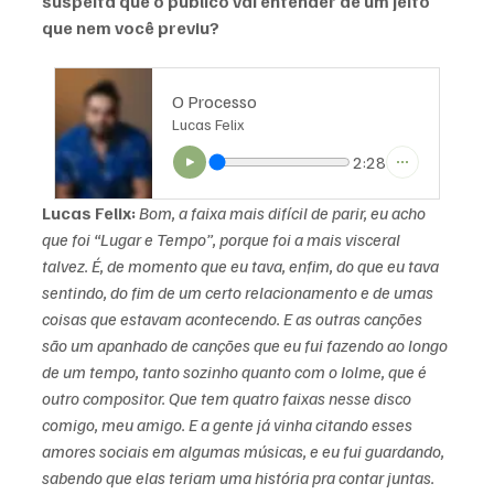
suspeita que o público vai entender de um jeito 
que nem você previu?
O Processo
Lucas Felix
2:28
Lucas Felix:
Bom, a faixa mais difícil de parir, eu acho 
que foi “Lugar e Tempo”, porque foi a mais visceral 
talvez. É, de momento que eu tava, enfim, do que eu tava 
sentindo, do fim de um certo relacionamento e de umas 
coisas que estavam acontecendo. E as outras canções 
são um apanhado de canções que eu fui fazendo ao longo 
de um tempo, tanto sozinho quanto com o Iolme, que é 
outro compositor. Que tem quatro faixas nesse disco 
comigo, meu amigo. E a gente já vinha citando esses 
amores sociais em algumas músicas, e eu fui guardando, 
sabendo que elas teriam uma história pra contar juntas. 