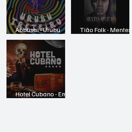
Abbusai - Urubu
Tião Folk - Mentes
Treteiro
Aflitas
Hotel Cubano - Em
Frente