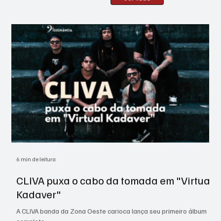
6 min de leitura
4 
CLIVA puxa o cabo da tomada em "Virtual
A
Kadaver"
R
A CLIVA banda da Zona Oeste carioca lança seu primeiro álbum
Se