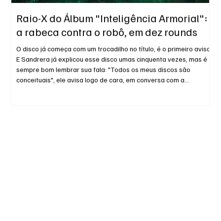
Raio-X do Álbum "Inteligência Armorial":
R
a rabeca contra o robô, em dez rounds
A
O disco já começa com um trocadilho no título, é o primeiro aviso.
A 
E Sandrera já explicou esse disco umas cinquenta vezes, mas é
fo
sempre bom lembrar sua fala: "Todos os meus discos são
co
conceituais", ele avisa logo de cara, em conversa com a
Dissonância. "Um álbum precisa ter começo, meio e fim."